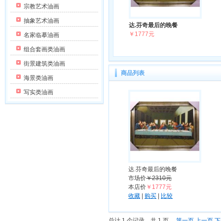
宗教艺术油画
抽象艺术油画
达.芬奇最后的晚餐
￥1777元
名家临摹油画
组合套画类油画
街景建筑类油画
商品列表
海景类油画
写实类油画
达.芬奇最后的晚餐
市场价
￥2310元
本店价
￥1777元
收藏
|
购买
|
比较
总计 1 个记录，共 1 页。
第一页
上一页
下