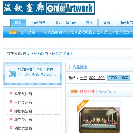
首页
油画雕塑
照片手绘油画
书画
版画
油画超
热门搜索 ：
中外精品绘画
私洽
艺术品收藏投资
艺术品抵押
艺术品定
当前位置:
首页
>
油画超市
>
宗教艺术油画
商品筛选
您的购物车中有 0 件商
品，总计金额 ￥0.00元。
价格：
全部
300 - 500
1700 - 1900
风景类油画
人物类油画
静物类油画
花卉类油画
动物类油画