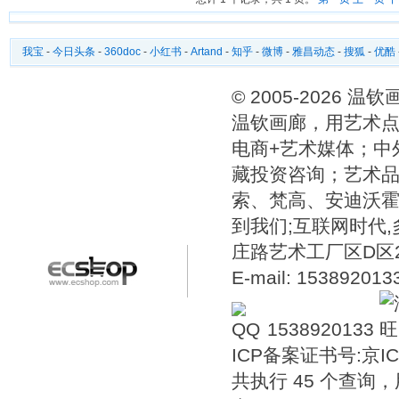
我宝
-
今日头条
-
360doc
-
小红书
-
Artand
-
知乎
-
微博
-
雅昌动态
-
搜狐
-
优酷
© 2005-2026 
温钦画廊，用艺术点
电商+艺术媒体；中
藏投资咨询；艺术
索、梵高、安迪沃
到我们;互联网时代
庄路艺术工厂区D区2号温
E-mail: 15389201
1538920133
ICP备案证书号:
京IC
共执行 45 个查询，用