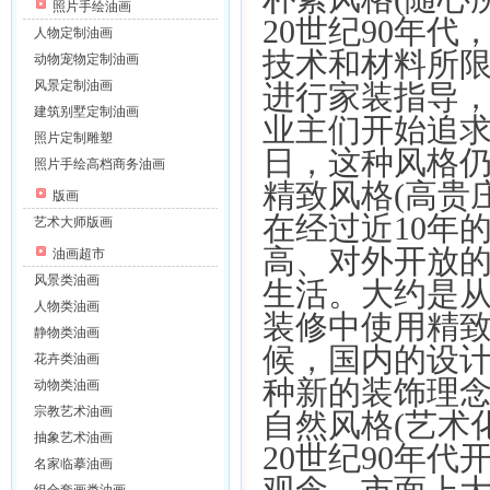
照片手绘油画
20世纪90年
人物定制油画
技术和材料所
动物宠物定制油画
风景定制油画
进行家装指导
建筑别墅定制油画
业主们开始追
照片定制雕塑
日，这种风格
照片手绘高档商务油画
精致风格(高贵庄
版画
在经过近10年
艺术大师版画
高、对外开放
油画超市
风景类油画
生活。大约是从
人物类油画
装修中使用精
静物类油画
候，国内的设
花卉类油画
种新的装饰理
动物类油画
宗教艺术油画
自然风格(艺术化
抽象艺术油画
20世纪90年
名家临摹油画