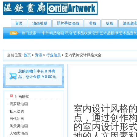
首页
油画雕塑
照片手绘油画
书画
版画
油画超
热门搜索 ：
中外精品绘画
私洽
艺术品收藏投资
艺术品抵押
艺术品定
当前位置:
首页
>
资讯
>
行业信息
>
室内装饰设计风格大全
您的购物车中有 0 件商
品，总计金额 ￥0.00元。
油画雕塑
俄罗斯油画
室内设计风格的
私人洽购
点，通过创作
当代油画
的室内设计形
风景类油画
地的人文因素和
人物类油画