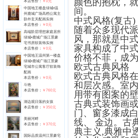
颜色的抱枕，
本店售价：
￥0元
中国地王楼盘绿城•温
间。
州鹿城广场高档公寓主
中式风格(复古)
卧外玄关配画实例
本店售价：
￥0元
随着众多现代
高端阶层理想家庭居所
风，那就是中
绿城•鹿城广场江景豪
宅书房软装饰实例
家具构成了中
本店售价：
￥0元
价格不菲，成
中国地王温州第一楼盘
绿城•鹿城广场江景豪
欧式古典风格
宅城市公寓客厅软装饰
配画
欧式古典风格
本店售价：
￥0元
和层次感。室内
斗艳
本店售价：
￥760元
用带有图案的
古典式装饰画
湖边观日落的女孩
本店售价：
￥350元
门、窗多漆成
美丽河畔
线、 金边。古
本店售价：
￥370元
典主义,典雅中
国际品质温州江景豪宅