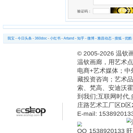
验证码：
我宝
-
今日头条
-
360doc
-
小红书
-
Artand
-
知乎
-
微博
-
雅昌动态
-
搜狐
-
优酷
© 2005-2026 
温钦画廊，用艺术点
电商+艺术媒体；中
藏投资咨询；艺术
索、梵高、安迪沃
到我们;互联网时代
庄路艺术工厂区D区2号温
E-mail: 15389201
1538920133