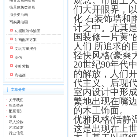
观念。市面上
组合套画类油画
们大开眼界，
街景建筑类油画
海景类油画
化 石装饰墙和
写实类油画
计之中。尤其是
功能区装饰油画
国装修一片黄”
油画配画方案
人们 所追求的
文玩古董摆件
轻快风格(豪爽大
高仿
20世纪90年
小叶紫檀
的解放，人们
彩铅画
代主义、后现
室内设计中形成
文章分类
繁地出现在嘴
关于我们
墙绘壁画
的木工饰面
配画需知
资讯
优雅风格(恬静温
私人洽购
这是出现在上
艺术欣赏
行业信息