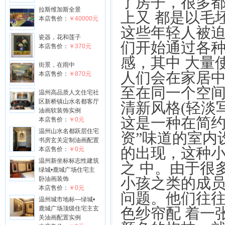
了房子，很多
拉斯维加斯全景
上又 都是以毛
本店售价：
￥40000元
这些年轻人被
瓷器，花和莲子
们开始通过各种
本店售价：
￥370元
感，其中 大量
街景，在雨中
人们会在家居
本店售价：
￥870元
至在同一个空
温州高品质人文住宅社
区新桥镇山水名都客厅
清新风格(轻淡写
油画软装饰实例
这是一种在简约
本店售价：
￥0元
温州山水名都跃层住宅
资”味道的室内
书房玄关定制油画配置
的出现，这种
本店售价：
￥0元
温州新坐标标志性建筑
之 中。由于很
绿城•鹿城广场住宅主
小孩之类的成
卧油画装饰
本店售价：
￥0元
问题。他们往
温州城市地标—绿城•
鹿城广场顶级住宅主玄
色纱帘配 着一
关油画配置实例