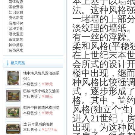
本上基于以墙
媒体报道
基金资讯
法。这种风格
知识信息
一堵墙的上部
资讯新闻
炭雕环保
淡纹理的墙纸
紫檀文化
温钦宝宝
有一丝的浮躁
杂文随笔
柔和风格(平稳独
神学灵修
装饰风水
在上世纪末本
会所式的设计
相关商品
楼中出现，继
地中海风情风景油画系
列-1
种风格比较强
本店售价：
￥89元
式，逐步形成
巴黎街景小幅玄关油画
本店售价：
￥89元
格。其中，简
风格(独立个性)
郊外中国传统风格别墅
本店售价：
￥89元
进入21世纪，
达.芬奇最后的晚餐
出现，为这种
本店售价：
￥1777元