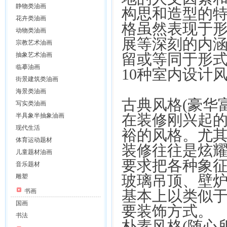
静物类油画
构思和造型的
花卉类油画
格虽然表现于
动物类油画
展等深刻的内涵
宗教艺术油画
留或等同于形式
抽象艺术油画
临摹油画
10种室内设计
街景建筑类油画
海景类油画
古典风格(豪华富
写实类油画
在装修刚兴起
半具象半抽象油画
现代生活
裕的风格。尤其
体育运动题材
装修往往是炫
儿童题材油画
要求把各种象
音乐题材
玻璃吊顶、壁
雕塑
书画
基本上以类似
国画
要装饰方式。
书法
朴素风格(随心所