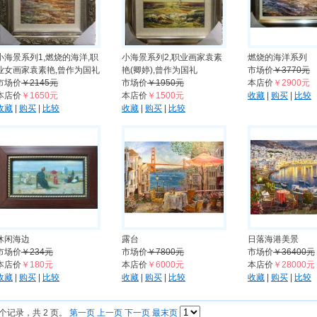
小海景系列1,燃烧的海洋,职
小海景系列2,职业画家袁素
燃烧的海洋系列
业女画家袁素艳,曾作为国礼
艳(卿婷),曾作为国礼
市场价
￥3770元
市场价
￥2145元
市场价
￥1950元
本店价
￥2900元
本店价
￥1650元
本店价
￥1500元
收藏
|
购买
|
比较
收藏
|
购买
|
比较
收藏
|
购买
|
比较
休闲海边
露台
日落海港美景
市场价
￥234元
市场价
￥7800元
市场价
￥36400元
本店价
￥180元
本店价
￥6000元
本店价
￥28000元
收藏
|
购买
|
比较
收藏
|
购买
|
比较
收藏
|
购买
|
比较
 个记录，共 2 页。
第一页
上一页
下一页
最末页