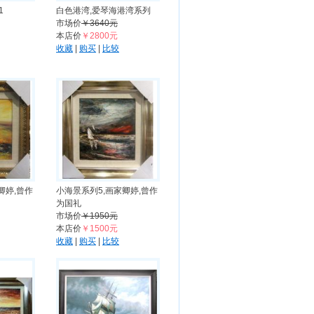
1
白色港湾,爱琴海港湾系列
市场价
￥3640元
本店价
￥2800元
收藏
|
购买
|
比较
卿婷,曾作
小海景系列5,画家卿婷,曾作
为国礼
市场价
￥1950元
本店价
￥1500元
收藏
|
购买
|
比较