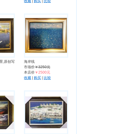
收藏
|
购买
|
比较
景,原创写
海岸线
市场价
￥3250元
本店价
￥2500元
收藏
|
购买
|
比较