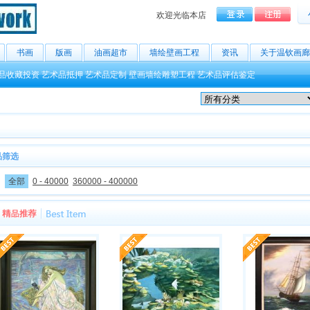
欢迎光临本店
书画
版画
油画超市
墙绘壁画工程
资讯
关于温钦画廊
品收藏投资
艺术品抵押
艺术品定制
壁画墙绘雕塑工程
艺术品评估鉴定
品筛选
：
全部
0 - 40000
360000 - 400000