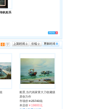
海帆船系
祖
船景,当代画家黄大刀收藏级
原创力作
市场价
￥25740元
本店价
￥19800元