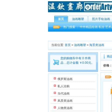
首页
油画雕塑
照片手绘油画
热门搜索 ：
中外精品绘画
私洽
艺术
当前位置:
首页
>
油画雕塑
>
海景类油画
商
您的购物车中有 0 件商
品，总计金额 ￥0.00元。
价格
俄罗斯油画
私人洽购
当代油画
风景类油画
人物类油画