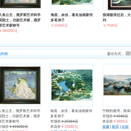
人鱼公主，俄罗斯艺术科学
海底，余佳，著名油画家何
惊涛骇浪过后，大
院院士，功勋艺术家，俄罗
多苓弟子
列
斯艺术家称号
￥15680元
￥7500元
￥380000元
品列表
显示方式：
人鱼公主，俄罗斯艺术科学
海底，余佳，著名油画家何
宁静的港湾，陈保
院院士，功勋艺术家，俄罗
多苓弟子
市场价
￥4940元
斯艺术家称号
市场价
￥20384元
本店价
￥3800元
市场价
￥494000元
本店价
￥15680元
收藏
|
购买
|
比较