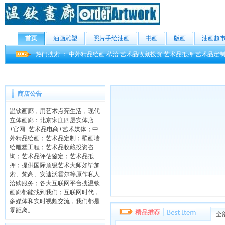
首页
油画雕塑
照片手绘油画
书画
版画
油画超
热门搜索 ：
中外精品绘画
私洽
艺术品收藏投资
艺术品抵押
艺术品定
商店公告
温钦画廊，用艺术点亮生活，现代
立体画廊：北京宋庄四层实体店
+官网+艺术品电商+艺术媒体；中
外精品绘画；艺术品定制；壁画墙
绘雕塑工程；艺术品收藏投资咨
询；艺术品评估鉴定；艺术品抵
押；提供国际顶级艺术大师如毕加
索、梵高、安迪沃霍尔等原作私人
洽购服务；各大互联网平台搜温钦
画廊都能找到我们；互联网时代，
多媒体和实时视频交流，我们都是
零距离。
全