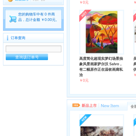
￥0元
您的购物车中有 0 件商
品，总计金额 ￥0.00元。
订单查询
高度简化超现实梦幻场景抽
象风景画家萨尔沃 Salvo，
有二幅原作正在温钦画廊私
洽
￥0元
全