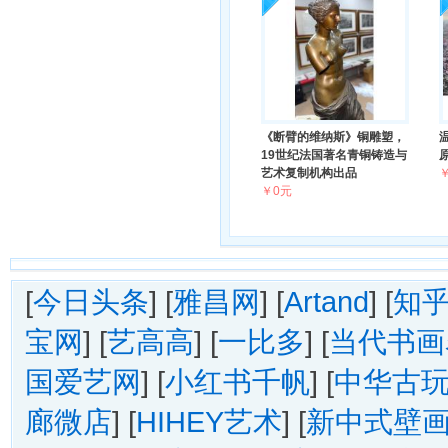
《断臂的维纳斯》铜雕塑，
19世纪法国著名青铜铸造与
艺术复制机构出品
￥0元
[
今日头条
] [
雅昌网
] [
Artand
] [
知
宝网
] [
艺高高
] [
一比多
] [
当代书画
国爱艺网
] [
小红书千帆
] [
中华古
廊微店
] [
HIHEY艺术
] [
新中式壁