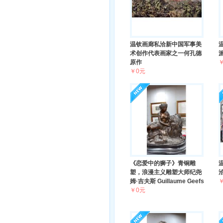
温钦画廊私洽新中国军事美
术创作代表画家之一何孔德
原作
￥0元
《恋爱中的狮子》青铜雕
塑，浪漫主义雕塑大师纪尧
姆·吉夫斯 Guillaume Geefs
￥0元