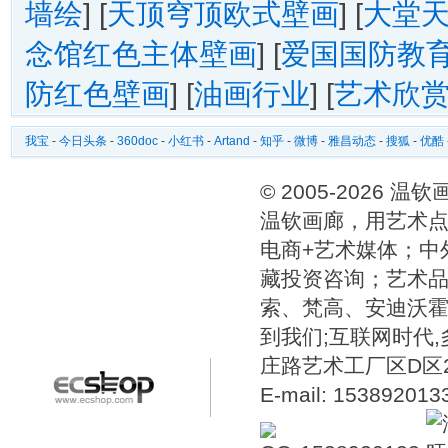
墙绘
] [
天顶穹顶欧式壁画
] [
大堂
念馆红色主体壁画
] [
爱国国防教
防红色壁画
] [
油画行业
] [
艺术欣
我宝
-
今日头条
-
360doc
-
小红书
-
Artand
-
知乎
-
微博
-
雅昌动态
-
搜狐
-
优酷
© 2005-2026 
温钦画廊，用艺术点
电商+艺术媒体；中
藏投资咨询；艺术
索、梵高、安迪沃
到我们;互联网时代
庄路艺术工厂区D区2号温
E-mail: 15389201