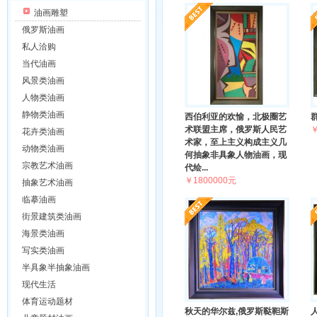
油画雕塑
俄罗斯油画
私人洽购
当代油画
风景类油画
人物类油画
静物类油画
西伯利亚的欢愉，北极圈艺
术联盟主席，俄罗斯人民艺
￥
花卉类油画
术家，至上主义构成主义几
动物类油画
何抽象非具象人物油画，现
宗教艺术油画
代绘...
￥1800000元
抽象艺术油画
临摹油画
街景建筑类油画
海景类油画
写实类油画
半具象半抽象油画
现代生活
体育运动题材
秋天的华尔兹,俄罗斯鞑靼斯