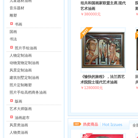
儿童题材油画
坦共和国画家联盟主席,现代
音乐题材
艺术油画
￥380000元
￥
雕塑
书画
国画
书法
照片手绘油画
人物定制油画
动物宠物定制油画
风景定制油画
《愉快的旅程》，法兰西艺
建筑别墅定制油画
术院院士现代艺术油画
照片定制雕塑
￥1280000元
￥
照片手绘高档商务油画
版画
艺术大师版画
油画超市
风景类油画
全
人物类油画