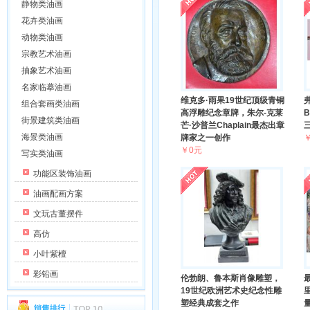
静物类油画
花卉类油画
动物类油画
宗教艺术油画
抽象艺术油画
名家临摹油画
维克多·雨果19世纪顶级青铜
弗
组合套画类油画
高浮雕纪念章牌，朱尔-克莱
街景建筑类油画
芒·沙普兰Chaplain最杰出章
海景类油画
牌家之一创作
￥0元
写实类油画
功能区装饰油画
油画配画方案
文玩古董摆件
高仿
小叶紫檀
彩铅画
伦勃朗、鲁本斯肖像雕塑，
19世纪欧洲艺术史纪念性雕
里
塑经典成套之作