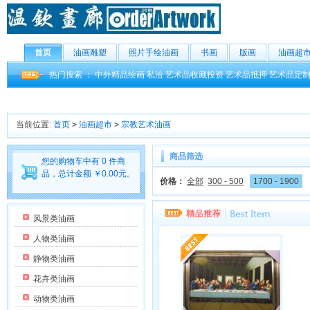
首页
油画雕塑
照片手绘油画
书画
版画
油画超
热门搜索 ：
中外精品绘画
私洽
艺术品收藏投资
艺术品抵押
艺术品定
当前位置:
首页
>
油画超市
>
宗教艺术油画
商品筛选
您的购物车中有 0 件商
品，总计金额 ￥0.00元。
价格：
全部
300 - 500
1700 - 1900
风景类油画
人物类油画
静物类油画
花卉类油画
动物类油画