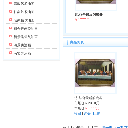
宗教艺术油画
抽象艺术油画
达.芬奇最后的晚餐
￥1777元
名家临摹油画
组合套画类油画
街景建筑类油画
商品列表
海景类油画
写实类油画
达.芬奇最后的晚餐
市场价
￥2310元
本店价
￥1777元
收藏
|
购买
|
比较
总计 1 个记录，共 1 页。
第一页
上一页
下