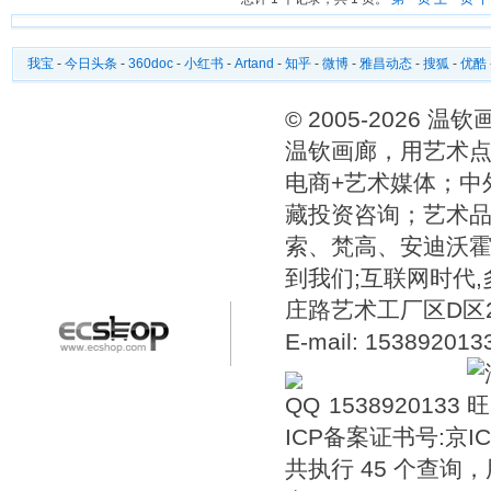
我宝
-
今日头条
-
360doc
-
小红书
-
Artand
-
知乎
-
微博
-
雅昌动态
-
搜狐
-
优酷
© 2005-2026 
温钦画廊，用艺术点
电商+艺术媒体；中
藏投资咨询；艺术
索、梵高、安迪沃
到我们;互联网时代
庄路艺术工厂区D区2号温
E-mail: 15389201
1538920133
ICP备案证书号:
京IC
共执行 45 个查询，用