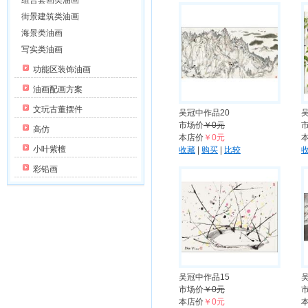
组合套画类油画
街景建筑类油画
海景类油画
写实类油画
功能区装饰油画
油画配画方案
文玩古董摆件
吴冠中作品20
市场价
￥0元
高仿
本店价
￥0元
小叶紫檀
收藏
|
购买
|
比较
彩铅画
吴冠中作品15
市场价
￥0元
本店价
￥0元