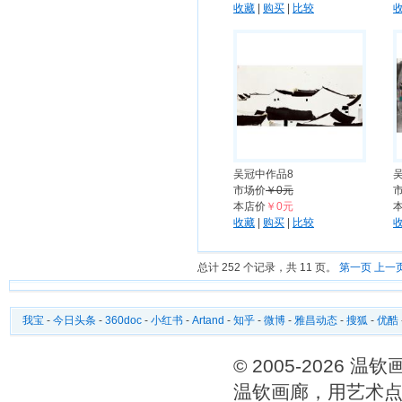
收藏
|
购买
|
比较
吴冠中作品8
市场价
￥0元
本店价
￥0元
收藏
|
购买
|
比较
总计 252 个记录，共 11 页。
第一页
上一
我宝
-
今日头条
-
360doc
-
小红书
-
Artand
-
知乎
-
微博
-
雅昌动态
-
搜狐
-
优酷
© 2005-2026 
温钦画廊，用艺术点