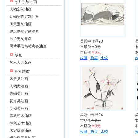
照片手绘油画
人物定制油画
动物宠物定制油画
风景定制油画
建筑别墅定制油画
照片定制雕塑
吴冠中作品28
照片手绘高档商务油画
市场价
￥0元
本店价
￥0元
版画
收藏
|
购买
|
比较
艺术大师版画
油画超市
风景类油画
人物类油画
静物类油画
花卉类油画
动物类油画
吴冠中作品24
宗教艺术油画
市场价
￥0元
抽象艺术油画
本店价
￥0元
名家临摹油画
收藏
|
购买
|
比较