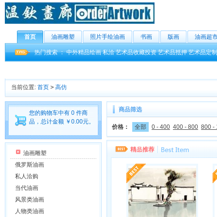
首页
油画雕塑
照片手绘油画
书画
版画
油画超
热门搜索 ：
中外精品绘画
私洽
艺术品收藏投资
艺术品抵押
艺术品定
当前位置:
首页
>
高仿
商品筛选
您的购物车中有 0 件商
品，总计金额 ￥0.00元。
价格：
全部
0 - 400
400 - 800
800 -
油画雕塑
俄罗斯油画
私人洽购
当代油画
风景类油画
人物类油画