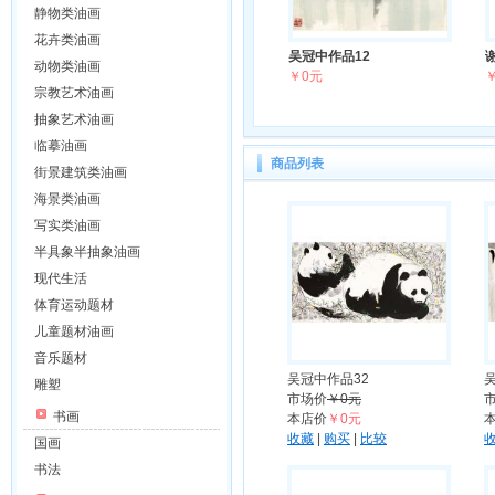
静物类油画
花卉类油画
吴冠中作品12
动物类油画
￥0元
宗教艺术油画
抽象艺术油画
临摹油画
商品列表
街景建筑类油画
海景类油画
写实类油画
半具象半抽象油画
现代生活
体育运动题材
儿童题材油画
音乐题材
吴冠中作品32
雕塑
市场价
￥0元
书画
本店价
￥0元
收藏
|
购买
|
比较
国画
书法