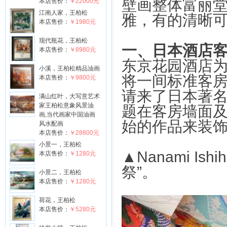
壁画整体富丽
本店售价：
￥22000元
江南人家，王柏松
雅，有的清晰
本店售价：
￥1980元
现代瓶花，王柏松
一、日本酒店
本店售价：
￥8980元
东京花园酒店
小溪，王柏松精品油画
将一间标准客
本店售价：
￥9800元
请来了日本著
满山红叶，大写意艺术
家王柏松意象风景油
题在客房墙面
画,当代画家中国油画
始的作品来装
风水配画
本店售价：
￥28800元
小景一，王柏松
▲Nanami I
本店售价：
￥1280元
祭”。
小景二，王柏松
本店售价：
￥1280元
荷花，王柏松
本店售价：
￥5280元