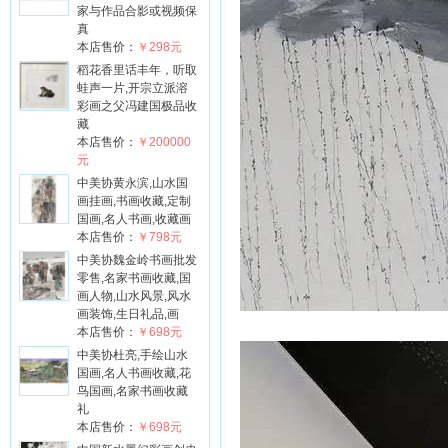
家与作品合影或视频保
真
本店售价：
￥298元
稻花香里话丰年，听取
蛙声一片,开宗立派溶
彩画之父冯建国极品收
藏
本店售价：
￥200000
元
中美协黄永滨,山水国
画挂画,书画收藏,定制
国画,名人书画,收藏画
本店售价：
￥798元
中美协魏金岭书画批发
零售,名家书画收藏,国
画人物,山水风景,风水
画装饰,生日礼品,画
本店售价：
￥698元
中美协杜亮,手绘山水
国画,名人书画收藏,花
鸟国画,名家书画收藏
礼
本店售价：
￥698元