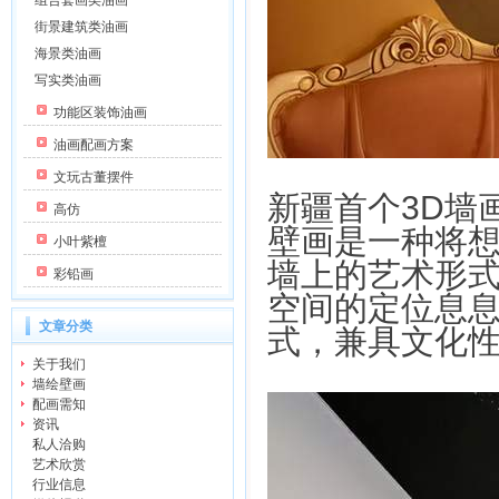
组合套画类油画
街景建筑类油画
海景类油画
写实类油画
功能区装饰油画
油画配画方案
文玩古董摆件
新疆首个3D墙
高仿
壁画是一种将
小叶紫檀
墙上的艺术形
彩铅画
空间的定位息
文章分类
式，兼具文化
关于我们
墙绘壁画
配画需知
资讯
私人洽购
艺术欣赏
行业信息