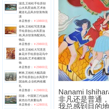
湍流,王柏松手绘原创
山水风景油画,艺术收
藏送礼品风水软装饰装
潢
本店售价：
￥19800元
金秋,王柏松写意意象
手绘原创山水风景油
画,风水软装饰配画礼
物品
本店售价：
￥29800元
金荷,王柏松大写意意
象花卉手绘原创花鸟中
国油画,艺术收藏软装
饰
本店售价：
￥29800元
树林,王柏松大幅高级
灰手绘原创山水风景中
国油画,企业机构收藏
礼
Nanami Is
本店售价：
￥29800元
回港，中国第三代油画
非凡还是普通
家杰出代表董仙舟
我总感到目的
本店售价：
￥12800元