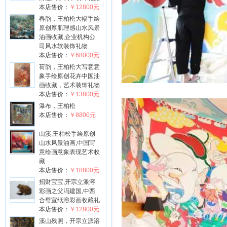
本店售价：
￥12800元
春韵，王柏松大幅手绘
原创厚肌理感山水风景
油画收藏,企业机构公
司风水软装饰礼物
本店售价：
￥68000元
荷韵，王柏松大写意意
象手绘原创花卉中国油
画收藏，艺术装饰礼物
本店售价：
￥13800元
瀑布，王柏松
本店售价：
￥8800元
山溪,王柏松手绘原创
山水风景油画,中国写
意绘画意象表现艺术收
藏
本店售价：
￥18800元
招财宝宝,开宗立派溶
彩画之父冯建国,中西
合璧宣纸溶彩画收藏礼
本店售价：
￥12800元
溪山残照，开宗立派溶