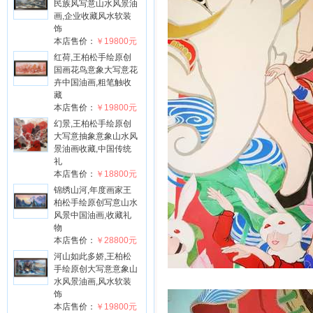
民族风写意山水风景油
画,企业收藏风水软装
饰
本店售价：
￥19800元
红荷,王柏松手绘原创
国画花鸟意象大写意花
卉中国油画,粗笔触收
藏
本店售价：
￥19800元
幻景,王柏松手绘原创
大写意抽象意象山水风
景油画收藏,中国传统
礼
本店售价：
￥18800元
锦绣山河,年度画家王
柏松手绘原创写意山水
风景中国油画,收藏礼
物
本店售价：
￥28800元
河山如此多娇,王柏松
手绘原创大写意意象山
水风景油画,风水软装
饰
本店售价：
￥19800元