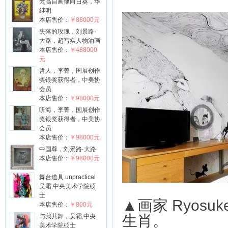
梵高自画像向日葵，华
继明
本店售价：
￥88000元
失落的玫瑰，刘景路·
大路，超写实人物油画
本店售价：
￥488000
元
哲人，李菁，国展创作
奖银奖获得者，中美协
会员
本店售价：
￥98000元
听海，李菁，国展创作
奖银奖获得者，中美协
会员
本店售价：
￥98000元
中国尊，刘景路·大路
本店售价：
￥98000元
舞台道具 unpractical
吴霜,中央美术学院硕
士
▲画家 Ryosuk
本店售价：
￥800元
生肖。
与我共舞，吴霜,中央
美术学院硕士