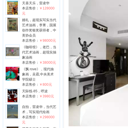
天喜天乐，雷凌华
本店售价：
￥128000
元
婚礼，超现实写实当代
艺术油画，李菁，国展
创作奖银奖获得者，中
美协会员
本店售价：
￥98000元
《咖啡馆》，老巴，当
代艺术油画，超现实抽
象油画
本店售价：
￥38000元
《飘 rove》，现代抽
象画，吴霜,中央美术
学院硕士
本店售价：
￥800元
天际线-85，呼波
本店售价：
￥3980元
自拍，雷凌华，当代艺
术，写实现代绘画
本店售价：
￥298000
元