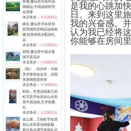
荷塘,董仙舟代表作油
是我的心跳加
画精品,中国油画研究
日。来到这里
会理事
本店售价：
￥12800元
我的兴奋感。
峡谷,董仙舟手绘原创
肌理感风景精品油画收
认为我已经将
藏,软装饰风水配画礼
你能够在房间
品
本店售价：
￥12800元
荷情,董仙舟中国水墨
画写意花卉
本店售价：
￥12800元
《秋》，孙兴学，中国
美术家协会会员，全国
美展铜奖获得者
本店售价：
￥38800元
秋韵，年度油画家王柏
松写意手绘原创山水风
景中国油画,艺术收藏
礼
本店售价：
￥22800元
金山溪，王柏松手绘原
创山水风景油画收藏，
财运风水调节装饰礼品