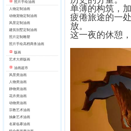
照片手绘油画
单薄的构筑，
人物定制油画
疲倦旅途的一
动物宠物定制油画
风景定制油画
放。
建筑别墅定制油画
这一夜的休憩
照片定制雕塑
照片手绘高档商务油画
版画
艺术大师版画
油画超市
风景类油画
人物类油画
静物类油画
花卉类油画
动物类油画
宗教艺术油画
抽象艺术油画
名家临摹油画