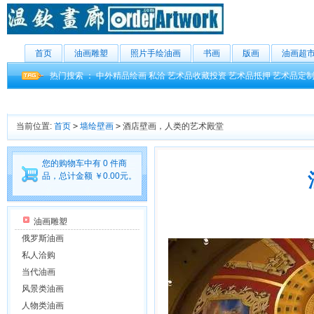
首页
油画雕塑
照片手绘油画
书画
版画
油画超
热门搜索 ：
中外精品绘画
私洽
艺术品收藏投资
艺术品抵押
艺术品定
当前位置:
首页
>
墙绘壁画
>
酒店壁画，人类的艺术殿堂
您的购物车中有 0 件商
品，总计金额 ￥0.00元。
油画雕塑
俄罗斯油画
私人洽购
当代油画
风景类油画
人物类油画