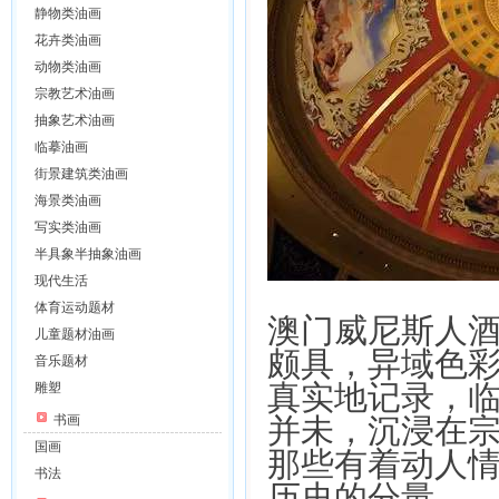
静物类油画
花卉类油画
动物类油画
宗教艺术油画
抽象艺术油画
临摹油画
街景建筑类油画
海景类油画
写实类油画
半具象半抽象油画
现代生活
体育运动题材
澳门威尼斯人
儿童题材油画
颇具，异域色
音乐题材
真实地记录，
雕塑
书画
并未，沉浸在
国画
那些有着动人
书法
历史的分量。