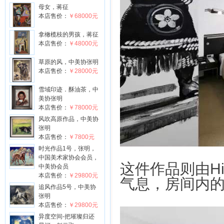
母女，蒋征
本店售价：
￥68000元
拿橄榄枝的男孩，蒋征
本店售价：
￥48000元
草原的风，中美协张明
本店售价：
￥28000元
雪域印迹．酥油茶，中
美协张明
本店售价：
￥78000元
风吹高原作品，中美协
张明
本店售价：
￥7800元
时光作品️1号，张明，
中国美术家协会会员，
这件作品则由Hir
中美协会员
本店售价：
￥29800元
气息，房间内
追风作品️5号，中美协
张明
本店售价：
￥29800元
异度空间-把璀璨归还