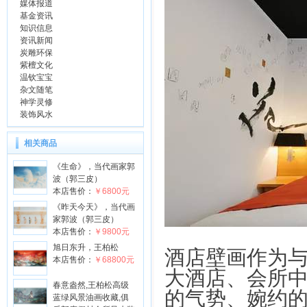
媒体报道
基金资讯
知识信息
资讯新闻
炭雕环保
紫檀文化
温钦宝宝
杂文随笔
神学灵修
装饰风水
相关商品
《生命》，当代画家郭
波（郭三皮）
本店售价：
￥6800元
《昨天今天》，当代画
家郭波（郭三皮）
本店售价：
￥9800元
旭日东升，王柏松
酒店壁画作为
本店售价：
￥68800元
大酒店、会所
春意盎然,王柏松高级
的气势、婉约
蓝绿风景油画收藏,俱