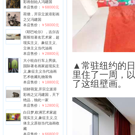
彩画创始人冯建国
本店售价：
￥68000元
荷塘，开宗立派溶彩画
之父冯建国
本店售价：
￥58000元
《耶巴哈尔》，吉尔吉
斯斯坦著名艺术家，超
现实主义、象征主义、
立体主义当代油画
本店售价：
￥28800元
大小轮自行车上男孩,
▲常驻纽约的日本书
国际著名画家超现实主
义,象征主义当代油画
里住了一周，以 H
艺术收藏礼物装饰
了这组壁画。
本店售价：
￥18800元
招财萌宠,开宗立派溶
彩画之父冯建国，天下
绝品，独此一家
本店售价：
￥12800元
白日梦,欧洲艺术家超
现实主义,象征主义,立
体主义原创当代油画收
藏
本店售价：
￥66800元