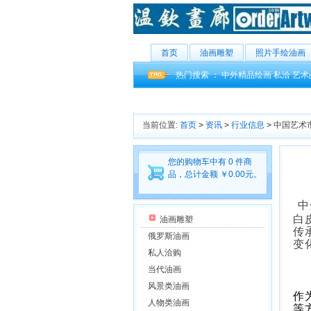
首页
油画雕塑
照片手绘油画
热门搜索 ：
中外精品绘画
私洽
艺术
当前位置:
首页
>
资讯
>
行业信息
>
中国艺术
您的购物车中有 0 件商
品，总计金额 ￥0.00元。
中
白
油画雕塑
传
俄罗斯油画
变
私人洽购
当代油画
风景类油画
作
人物类油画
等