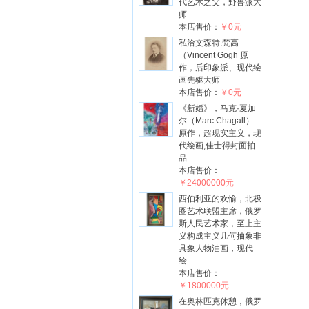
代艺术之父，野兽派大
师
本店售价：
￥0元
私洽文森特.梵高
（Vincent Gogh 原
作，后印象派、现代绘
画先驱大师
本店售价：
￥0元
《新婚》，马克·夏加
尔（Marc Chagall）
原作，超现实主义，现
代绘画,佳士得封面拍
品
本店售价：
￥24000000元
西伯利亚的欢愉，北极
圈艺术联盟主席，俄罗
斯人民艺术家，至上主
义构成主义几何抽象非
具象人物油画，现代
绘...
本店售价：
￥1800000元
在奥林匹克休憩，俄罗