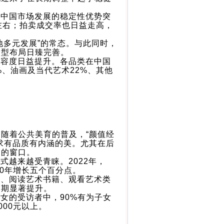
，中国市场发展的稳定性优势突
左右；拍卖成交率也日益走高，
地多元发展”的常态。与此同时，
合型布局日臻完善。
包容度日益提升。各品类在中国
%、油画及当代艺术22%、其他
随着公共美育的普及，“颜值经
求有品质有内涵的美。尤其在后
界的窗口。
式越来越受青睐。2022年，
20年增长五个百分点。
览、阅读艺术书籍、观看艺术类
初期显著提升。
女的受访者中，90%有为子女
00元以上。