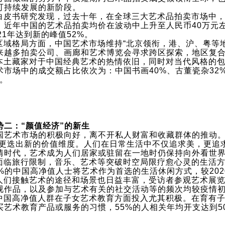
可持续发展的新阶段。
 白皮书研究发现，过去十年，在全球三大艺术品拍卖市场中
；近年中国的艺术品拍卖均价在波动中上升至人民币40万元
021年达到新的峰值52%。
 区域格局方面，中国艺术市场维持“北京领衔，港、沪、粤等
来越多拍卖公司、画廊和艺术博览会寻求跨区探索，地区复
 本土藏家对于中国经典艺术的热情依旧，同时对当代风格的
术市场中的成交额占比依次为：中国书画40%、古董瓷杂32
%。
势二：“颜值经济”的新生
国艺术市场的积极向好，离不开私人财富和收藏群体的推动。
”更迭出新的价值维度。人们在日常生活中不仅追求美，更追
情时代，艺术成为人们居家或驻留在一地时仍保持向外看世
 面临旅行限制，音乐、艺术等突破时空局限疗愈心灵的生活方
1%的中国高净值人士将艺术作为首选的生活休闲方式，较20
 人们接触艺术的途径和场景也日益丰富，受访者参观艺术展
视作品，以及参加与艺术有关的社交活动等的频次均较疫情
 中国高净值人群在子女艺术教育方面投入尤其积极。在育有子
买艺术教育产品或服务的习惯，55%的人相关年均开支达到50