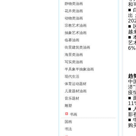
静物类油画
和
■
花卉类油画
出
动物类油画
2
宗教艺术油画
■
越
抽象艺术油画
■
临摹油画
艺
街景建筑类油画
6
海景类油画
写实类油画
半具象半抽象油画
趋
现代生活
中
体育运动题材
济
儿童题材油画
疫
■
音乐题材
1
雕塑
■
影
书画
■
国画
购
书法