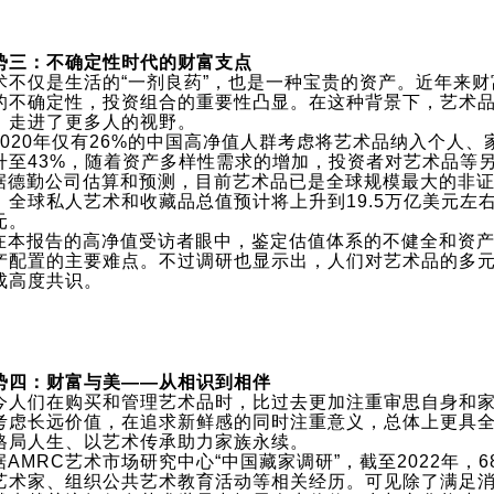
势三：不确定性时代的财富支点
术不仅是生活的“一剂良药”，也是一种宝贵的资产。近年来
的不确定性，投资组合的重要性凸显。在这种背景下，艺术
，走进了更多人的视野。
 2020年仅有26%的中国高净值人群考虑将艺术品纳入个人、
升至43%，随着资产多样性需求的增加，投资者对艺术品等
 据德勤公司估算和预测，目前艺术品已是全球规模最大的非证
，全球私人艺术和收藏品总值预计将上升到19.5万亿美元左右
元。
 在本报告的高净值受访者眼中，鉴定估值体系的不健全和资
产配置的主要难点。不过调研也显示出，人们对艺术品的多
成高度共识。
势四：财富与美——从相识到相伴
今人们在购买和管理艺术品时，比过去更加注重审思自身和
考虑长远价值，在追求新鲜感的同时注重意义，总体上更具
格局人生、以艺术传承助力家族永续。
 据AMRC艺术市场研究中心“中国藏家调研”，截至2022年
艺术家、组织公共艺术教育活动等相关经历。可见除了满足