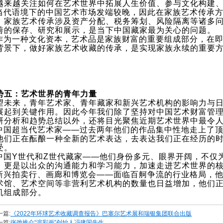
越来越关注如何在艺术世界中拓展人生价值、参与文化构建
 当代语境下的中国艺术市场发端较晚，因此在家族艺术传承
。家族艺术传承涉及资产分配、税务筹划、风险隔离等诸多
善的保存、研究和展示，是当下中国藏家最为关心的问题。
 作为一种文化资本，艺术品是家族财富的重要组成部分，在
背景下，做好家族艺术收藏的传承，是实现家族永续的重要
势五：艺术世界的青年力量
望未来，青年艺术家、青年藏家和新兴艺术机构的影响力与
展起到关键作用。因此今年我们除了坚持对中国艺术财富管
研分析和趋势总结以外，还将目光聚焦近期艺术世界中最令
 中国超当代艺术家——过去两年他们的作品集中性地走上了
他们正在酝酿一种全新的艺术表达，去表达我们正在经历的
受。
 中国Y世代和Z世代藏家——他们身份多元、眼界开阔，不仅
，更是以出众的沟通能力和学习能力，加速走进艺术世界的
 新兴拍卖行、画廊和博览会——面临百舸争流的行业格局，
术馆、艺术空间等非营利艺术机构的数量也日益增加，他们
机组成部分。
一篇:
《2022年环球艺术收藏调查报告》巴塞尔艺术展和瑞银集团联合出版
一篇:
张弛推介“溶彩画”创始人冯建国先生