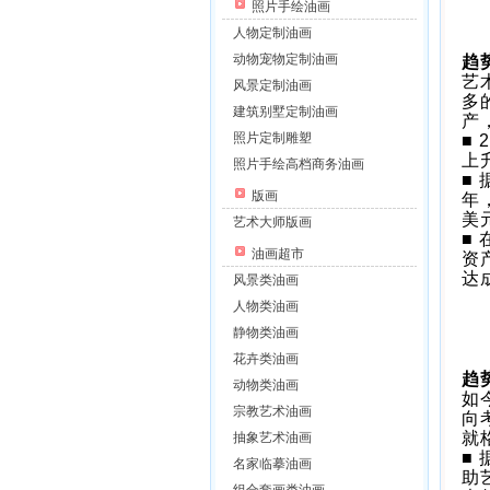
照片手绘油画
人物定制油画
动物宠物定制油画
趋
艺
风景定制油画
多
建筑别墅定制油画
产
照片定制雕塑
■
上
照片手绘高档商务油画
■
版画
年
美
艺术大师版画
■
油画超市
资
达
风景类油画
人物类油画
静物类油画
花卉类油画
趋
动物类油画
如
宗教艺术油画
向
就
抽象艺术油画
■
名家临摹油画
助