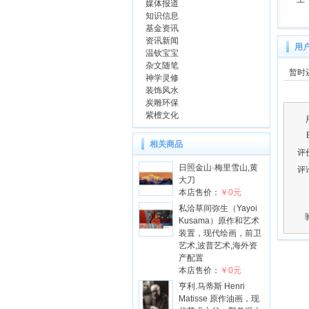
媒体报道
知识信息
基金资讯
资讯新闻
用
温钦宝宝
杂文随笔
暂时
神学灵修
装饰风水
炭雕环保
紫檀文化
相关商品
评
日照金山·梅里雪山,黄
评
大刀
本店售价：
￥0元
私洽草间弥生（Yayoi
Kusama）原作和艺术
装置，现代绘画，前卫
艺术,波普艺术,海外资
产配置
本店售价：
￥0元
亨利.马蒂斯 Henri
Matisse 原作油画，现