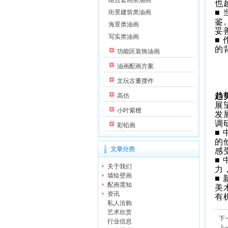
组合套画类油画
也
■
街景建筑类油画
鉴
海景类油画
妥
写实类油画
■
的
功能区装饰油画
油画配画方案
文玩古董摆件
趋
高仿
展
小叶紫檀
发
调
彩铅画
■
的
文章分类
感
■
关于我们
力
墙绘壁画
■
配画需知
美
资讯
有
私人洽购
艺术欣赏
下
行业信息
上