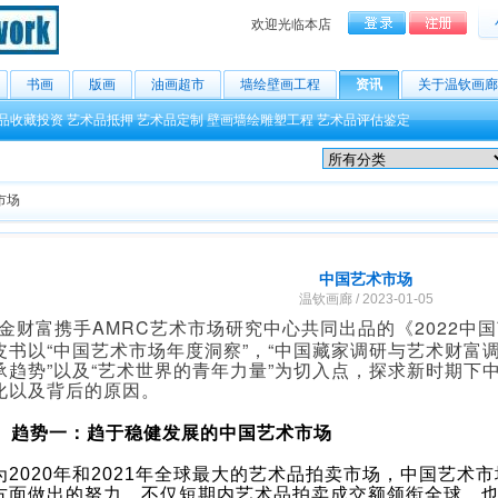
欢迎光临本店
书画
版画
油画超市
墙绘壁画工程
资讯
关于温钦画廊
品收藏投资
艺术品抵押
艺术品定制
壁画墙绘雕塑工程
艺术品评估鉴定
市场
中国艺术市场
温钦画廊 / 2023-01-05
金财富携手AMRC艺术市场研究中心共同出品的《2022中
皮书以“中国艺术市场年度洞察”，“中国藏家调研与艺术财富调
承趋势”以及“艺术世界的青年力量”为切入点，探求新时期下
化以及背后的原因。
趋势一：趋于稳健发展的中国艺术市场
为2020年和2021年全球最大的艺术品拍卖市场，中国艺术
方面做出的努力，不仅短期内艺术品拍卖成交额领衔全球，