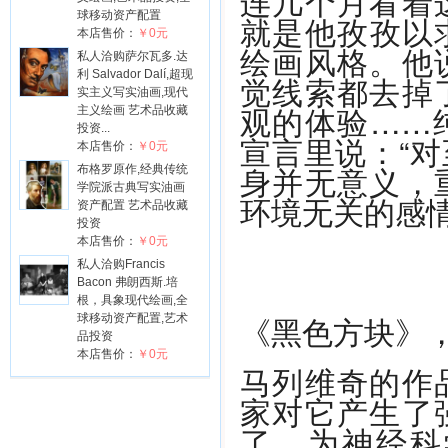
连几个月看着
球移动资产配置
就是他孜孜以
本店售价：
￥0元
绘画风格。他
私人洽购萨尔瓦多.达
利 Salvador Dalí,超现
觉线索都去掉
实主义写实油画,现代
观的体验……
主义绘画 艺术品收藏
投资...
宣言里说：“
本店售价：
￥0元
身并无意义，
布格罗原作,经典传统
学院派古典写实油画
环境无关的感情
资产配置 艺术品收藏
投资
本店售价：
￥0元
私人洽购Francis
Bacon 弗朗西斯.培
根，具象现代绘画,全
《黑色方块》，
球移动资产配置,艺术
品投资
本店售价：
￥0元
马列维奇的作
家对它产生了
了，为神经科