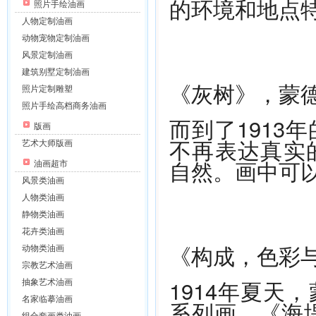
的环境和地点
照片手绘油画
人物定制油画
动物宠物定制油画
风景定制油画
建筑别墅定制油画
《灰树》，蒙德
照片定制雕塑
照片手绘高档商务油画
而到了1913
版画
不再表达真实
艺术大师版画
自然。画中可
油画超市
风景类油画
人物类油画
静物类油画
花卉类油画
《构成，色彩与
动物类油画
宗教艺术油画
1914年夏天
抽象艺术油画
名家临摹油画
系列画，《海