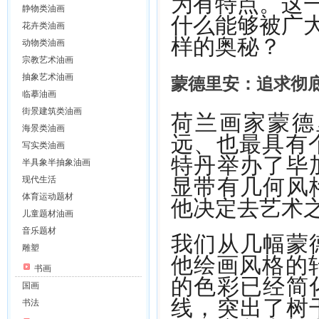
为有特点。这
静物类油画
什么能够被广
花卉类油画
样的奥秘？
动物类油画
宗教艺术油画
蒙德里安：追求彻
抽象艺术油画
临摹油画
荷兰画家蒙德
街景建筑类油画
海景类油画
远、也最具有个
写实类油画
特丹举办了毕
半具象半抽象油画
显带有几何风
现代生活
他决定去艺术
体育运动题材
儿童题材油画
音乐题材
我们从几幅蒙
雕塑
他绘画风格的转
书画
的色彩已经简
国画
线，突出了树
书法