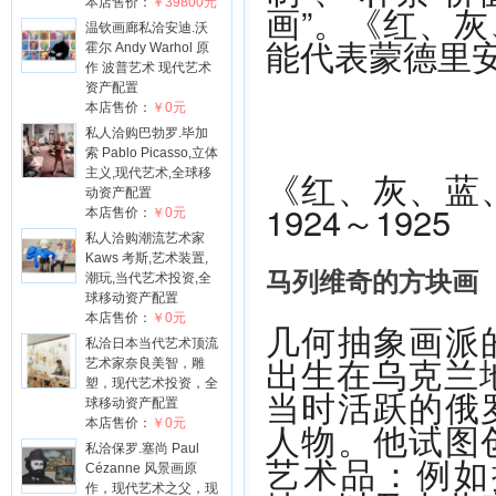
本店售价：
￥39800元
画”。《红、
温钦画廊私洽安迪.沃
能代表蒙德里
霍尔 Andy Warhol 原
作 波普艺术 现代艺术
资产配置
本店售价：
￥0元
私人洽购巴勃罗.毕加
索 Pablo Picasso,立体
《红、灰、蓝
主义,现代艺术,全球移
动资产配置
1924～1925
本店售价：
￥0元
私人洽购潮流艺术家
Kaws 考斯,艺术装置,
马列维奇的方块画
潮玩,当代艺术投资,全
球移动资产配置
本店售价：
￥0元
几何抽象画派
私洽日本当代艺术顶流
出生在乌克兰地
艺术家奈良美智，雕
塑，现代艺术投资，全
当时活跃的俄
球移动资产配置
本店售价：
￥0元
人物。他试图
私洽保罗.塞尚 Paul
艺术品：例如
Cézanne 风景画原
作，现代艺术之父，现