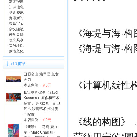
媒体报道
知识信息
基金资讯
资讯新闻
温钦宝宝
《海堤与海·构
杂文随笔
神学灵修
装饰风水
《海堤与海·构
炭雕环保
紫檀文化
相关商品
日照金山·梅里雪山,黄
大刀
《计算机线性构图
本店售价：
￥0元
私洽草间弥生（Yayoi
Kusama）原作和艺术
装置，现代绘画，前卫
艺术,波普艺术,海外资
产配置
《线的构图》，
本店售价：
￥0元
《新婚》，马克·夏加
蒙德里安的“圆
尔（Marc Chagall）