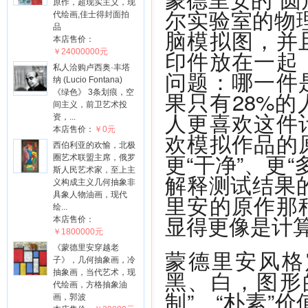
原作，超现实主义，现
尔实验室的物
代绘画,佳士得封面拍
品
脑模拟图，并
本店售价：
印件放在一起
￥24000000元
私人洽购卢西奥·丰塔
问题：哪一件
纳 (Lucio Fontana)
果只有28%的
《绿色》 3条划痕，空
间主义，前卫艺术投
人更喜欢这件
资，...
本店售价：
￥0元
欢模拟作品的
西伯利亚的欢愉，北极
更“干净”、更“
圈艺术联盟主席，俄罗
斯人民艺术家，至上主
解释测试结果
义构成主义几何抽象非
具象人物油画，现代
里安的原作那
绘...
显得更像是计算
本店售价：
￥1800000元
《蒙德里安穿越老
蒙德里安风格
子》，几何抽象画，冷
黑、白，图形
抽象画，当代艺术，现
代绘画，方格抽象油
制”、“朴素”
画，郭波