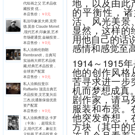
地，以及由此
代绘画之父 艺术品收
的平衡性，诸
藏投资 优...
本店售价：
￥0元
活、风光美景
私洽印象派大师,克劳
显然，这样的
德.莫奈 Claude Monet
,现代艺术,印象派,艺术
用他自己的话说
市场硬通货,金融投资...
本店售价：
￥0元
感情和感觉至高
私人洽购伦勃朗
Rembrandt，古典写
1914～19
实油画大师艺术品收
藏,经典艺术品投资，
他的创作风格
全球资产配置
苦寻求进一步
本店售价：
￥0元
私人洽购拉斐尔
机而梦想成真
Raffaello 顶流古典艺
术品投资,文艺复兴后
剧作家，请马
三杰,抗通胀保值优质
服装和布景。
资产配置
本店售价：
￥0元
他突发奇想，
私人洽购弗里达.卡罗
方块（其中的
（卡洛），超现实主
义,现代艺术，象征主
义绘画,艺术品投资,全