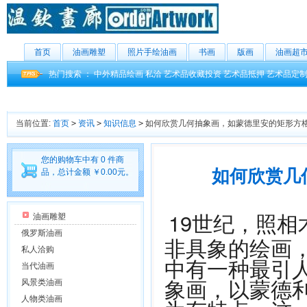
首页
油画雕塑
照片手绘油画
书画
版画
油画超
热门搜索 ：
中外精品绘画
私洽
艺术品收藏投资
艺术品抵押
艺术品定
当前位置:
首页
>
资讯
>
知识信息
>
如何欣赏几何抽象画，如蒙德里安的矩形方
您的购物车中有 0 件商
如何欣赏几
品，总计金额 ￥0.00元。
19世纪，照
油画雕塑
俄罗斯油画
非具象的绘画
私人洽购
中有一种最引
当代油画
象画，以蒙德
风景类油画
人物类油画