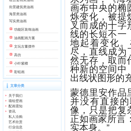
组合套画类油画
画布中央的椭
街景建筑类油画
烁变化，被提
海景类油画
叉而成的十字
写实类油画
线的长短不一
功能区装饰油画
地起着变化。
油画配画方案
文玩古董摆件
尽，直线成为
高仿
然无存，取而
小叶紫檀
种新的空间中
彩铅画
出线状图形的
文章分类
蒙德里安作品
关于我们
并没有直接的
墙绘壁画
像，只是把复
配画需知
资讯
正如画家所言
私人洽购
艺术欣赏
实本身。”
行业信息