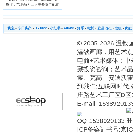
原作，艺术品为三大主要资产配置
我宝
-
今日头条
-
360doc
-
小红书
-
Artand
-
知乎
-
微博
-
雅昌动态
-
搜狐
-
优酷
© 2005-2026 
温钦画廊，用艺术点
电商+艺术媒体；中
藏投资咨询；艺术
索、梵高、安迪沃
到我们;互联网时代
庄路艺术工厂区D区2号温
E-mail: 15389201
1538920133
ICP备案证书号:
京IC