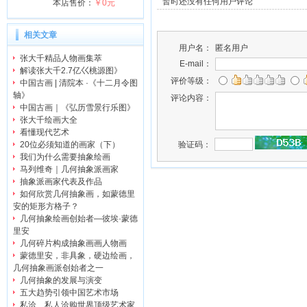
暂时还没有任何用户评论
本店售价：
￥0元
相关文章
用户名：
匿名用户
张大千精品人物画集萃
E-mail：
解读张大千2.7亿巜桃源图》
评价等级：
中国古画 | 清院本 ·《十二月令图
轴》
评论内容：
中国古画｜《弘历雪景行乐图》
张大千绘画大全
看懂现代艺术
验证码：
20位必须知道的画家（下）
我们为什么需要抽象绘画
马列维奇｜几何抽象派画家
抽象派画家代表及作品
如何欣赏几何抽象画，如蒙德里
安的矩形方格子？
几何抽象绘画创始者—彼埃·蒙德
里安
几何碎片构成抽象画画人物画
蒙德里安，非具象，硬边绘画，
几何抽象画派创始者之一
几何抽象的发展与演变
五大趋势引领中国艺术市场
私洽、私人洽购世界顶级艺术家