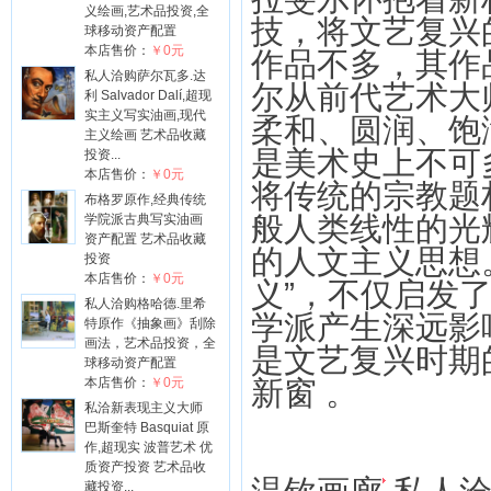
义绘画,艺术品投资,全
技，将文艺复兴
球移动资产配置
本店售价：
￥0元
作品不多，其作
私人洽购萨尔瓦多.达
尔从前代艺术大
利 Salvador Dalí,超现
实主义写实油画,现代
柔和、圆润、饱
主义绘画 艺术品收藏
是美术史上不可
投资...
本店售价：
￥0元
将传统的宗教题
布格罗原作,经典传统
般人类线性的光
学院派古典写实油画
资产配置 艺术品收藏
的人文主义思想
投资
本店售价：
￥0元
义”，不仅启发
私人洽购格哈德.里希
学派产生深远影
特原作《抽象画》刮除
画法，艺术品投资，全
是文艺复兴时期
球移动资产配置
本店售价：
￥0元
新窗 。
私洽新表现主义大师
巴斯奎特 Basquiat 原
作,超现实 波普艺术 优
质资产投资 艺术品收
藏投资...