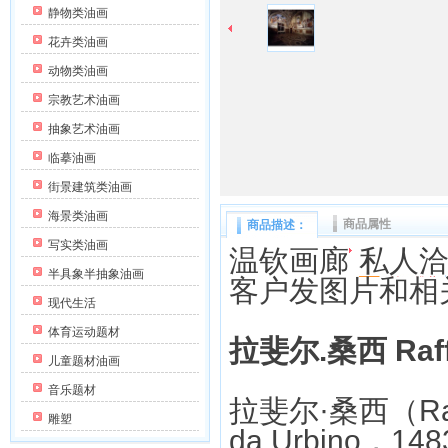
静物类油画
花卉类油画
动物类油画
宗教艺术油画
抽象艺术油画
临摹油画
街景建筑类油画
海景类油画
商品属性
商品描述：
写实类油画
温钦画廊
私人
半具象半抽象油画
客户发图片和相
现代生活
体育运动题材
拉斐尔.桑西 Raff
儿童题材油画
音乐题材
拉斐尔·桑西（Raffa
雕塑
da Urbino，