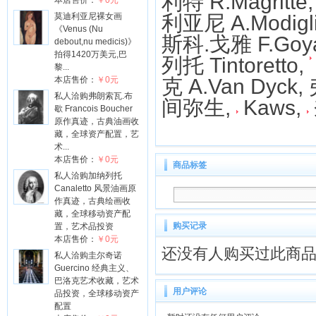
利特 R.Magritte
本店售价：
￥0元
莫迪利亚尼裸女画
利亚尼 A.Modigli
《Venus (Nu
斯科.戈雅 F.Goy
debout,nu medicis)》
拍得1420万美元,巴
列托 Tintoretto,
黎...
本店售价：
￥0元
克 A.Van Dyck
私人洽购弗朗索瓦.布
间弥生
,
Kaws
,
歇 Francois Boucher
原作真迹，古典油画收
藏，全球资产配置，艺
术...
本店售价：
￥0元
商品标签
私人洽购加纳列托
Canaletto 风景油画原
作真迹，古典绘画收
藏，全球移动资产配
购买记录
置，艺术品投资
本店售价：
￥0元
还没有人购买过此商
私人洽购圭尔奇诺
Guercino 经典主义、
巴洛克艺术收藏，艺术
用户评论
品投资，全球移动资产
配置