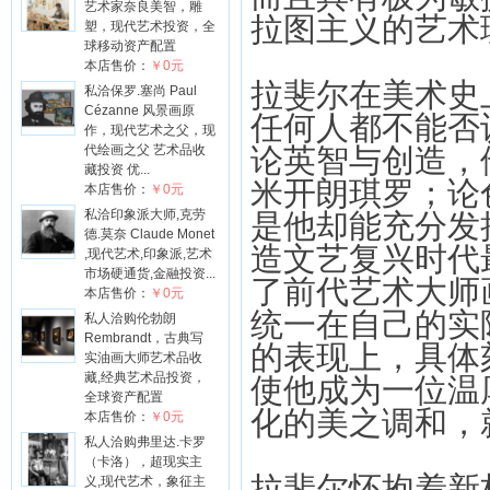
艺术家奈良美智，雕
拉图主义的艺术
塑，现代艺术投资，全
球移动资产配置
本店售价：
￥0元
拉斐尔在美术史
私洽保罗.塞尚 Paul
Cézanne 风景画原
任何人都不能否
作，现代艺术之父，现
代绘画之父 艺术品收
论英智与创造，
藏投资 优...
米开朗琪罗；论
本店售价：
￥0元
私洽印象派大师,克劳
是他却能充分发
德.莫奈 Claude Monet
造文艺复兴时代
,现代艺术,印象派,艺术
市场硬通货,金融投资...
了前代艺术大师
本店售价：
￥0元
统一在自己的实
私人洽购伦勃朗
Rembrandt，古典写
的表现上，具体
实油画大师艺术品收
藏,经典艺术品投资，
使他成为一位温
全球资产配置
化的美之调和，
本店售价：
￥0元
私人洽购弗里达.卡罗
（卡洛），超现实主
拉斐尔怀抱着新
义,现代艺术，象征主