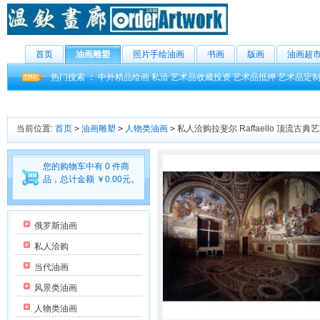
首页
油画雕塑
照片手绘油画
书画
版画
油画超
热门搜索 ：
中外精品绘画
私洽
艺术品收藏投资
艺术品抵押
艺术品定
当前位置:
首页
>
油画雕塑
>
人物类油画
>
私人洽购拉斐尔 Raffaello 顶流
您的购物车中有 0 件商
品，总计金额 ￥0.00元。
俄罗斯油画
私人洽购
当代油画
风景类油画
人物类油画