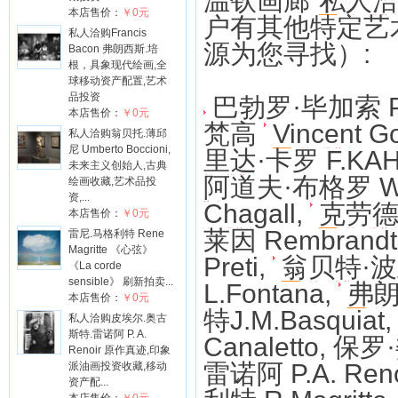
温钦画廊
私人
本店售价：
￥0元
户有其他特定艺
私人洽购Francis
源为您寻找）:
Bacon 弗朗西斯.培
根，具象现代绘画,全
球移动资产配置,艺术
品投资
巴勃罗·毕加索 Pab
本店售价：
￥0元
梵高
Vincent G
私人洽购翁贝托.薄邱
尼 Umberto Boccioni,
里达·卡罗 F.KA
未来主义创始人,古典
阿道夫·布格罗 W A
绘画收藏,艺术品投
资,...
Chagall
,
克劳德·
本店售价：
￥0元
莱因 Rembrandt
雷尼.马格利特 Rene
Magritte 《心弦》
Preti,
翁贝特·波丘尼
《La corde
sensible》 刷新拍卖...
L.Fontana
,
弗朗
本店售价：
￥0元
特J.M.Basquiat
私人洽购皮埃尔.奥古
斯特.雷诺阿 P. A.
Canaletto
, 保罗
Renoir 原作真迹,印象
雷诺阿 P.A. Reno
派油画投资收藏,移动
资产配...