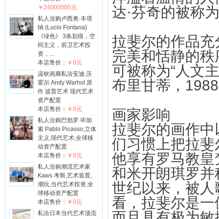
￥24000000元
达·芬奇的被称
私人洽购卢西奥·丰塔
纳 (Lucio Fontana)
《绿色》 3条划痕，空
拉斐尔的作品充
间主义，前卫艺术投
完美和恬静的秩
资，...
本店售价：
￥0元
可被称为“人文
温钦画廊私洽安迪.沃
布里甘蒂，198
霍尔 Andy Warhol 原
作 波普艺术 现代艺术
资产配置
本店售价：
￥0元
画家影响
私人洽购巴勃罗.毕加
拉斐尔的画作中
索 Pablo Picasso,立体
主义,现代艺术,全球移
们习惯上把拉斐
动资产配置
他享有罗马教皇
本店售价：
￥0元
私人洽购潮流艺术家
和米开朗琪罗并
Kaws 考斯,艺术装置,
世纪以来，被人
潮玩,当代艺术投资,全
球移动资产配置
看，拉斐尔是一
本店售价：
￥0元
而且具有极为敏
私洽日本当代艺术顶流