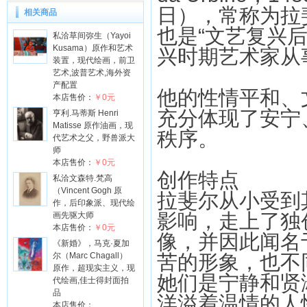
日），常称为拉斐
相关商品
也是“文艺复兴
私洽草间弥生（Yayoi
Kusama）原作和艺术
兴时期艺术家从
装置，现代绘画，前卫
艺术,波普艺术,海外资
产配置
他的性情平和、
本店售价：
￥0元
充分体现了安宁
亨利.马蒂斯 Henri
Matisse 原作油画，现
秩序。
代艺术之父，野兽派大
师
本店售价：
￥0元
创作特点
私洽文森特.梵高
（Vincent Gogh 原
拉斐尔从小受到
作，后印象派、现代绘
影响，走上了独
画先驱大师
本店售价：
￥0元
像，并因此闻名
《新婚》，马克·夏加
尔（Marc Chagall）
苦的形象，也不
原作，超现实主义，现
她们是宁静和贤
代绘画,佳士得封面拍
品
洋溢着温情的人
本店售价：