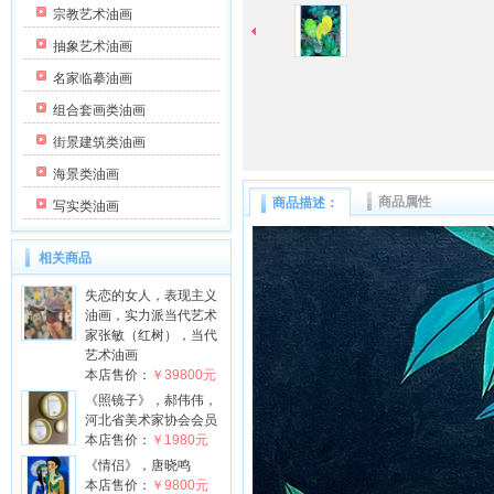
宗教艺术油画
抽象艺术油画
名家临摹油画
组合套画类油画
街景建筑类油画
海景类油画
商品属性
商品描述：
写实类油画
相关商品
失恋的女人，表现主义
油画，实力派当代艺术
家张敏（红树），当代
艺术油画
本店售价：
￥39800元
《照镜子》，郝伟伟，
河北省美术家协会会员
本店售价：
￥1980元
《情侣》，唐晓鸣
本店售价：
￥9800元