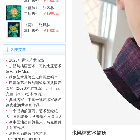
本店售价：
￥2980元
《盛秋》，张风林
本店售价：
￥1980元
《葵》，张风林
本店售价：
￥1980元
相关文章
2023年香港艺术市场
拼贴与插画艺术：哥伦比亚艺术
家Randy Mora
抽象艺术最终会走向死亡吗？
巴塞尔艺术展与瑞银集团共同发
表的《2023艺术市场》，可下载
完整《2023艺术市场》
典藏名家：中国一线艺术家著名
画家张润世油画作品
一个成功的画商、艺术品经纪
人、画廊老板，从来就不只是商人
新中国油画的奠基人，马克西莫
夫油画作品
张风林艺术简历
温钦画廊解读当代艺术
（contemporary art）