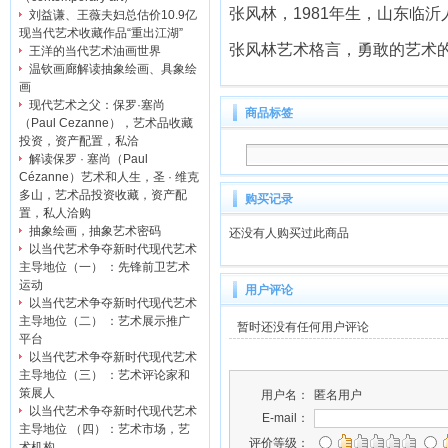
张风林，1981年生，山东临
刘益谦、王薇夫妇总估价10.9亿
现当代艺术收藏作品“重出江湖”
张风林艺术格言，勇敢的艺术
王洋的当代艺术油画世界
温钦画廊解读抽象绘画、具象绘
画
现代艺术之父：保罗·塞尚
商品标签
（Paul Cezanne），艺术品收藏
投资，资产配置，私洽
解读保罗 · 塞尚（Paul
Cézanne）艺术和人生，圣 · 维克
多山，艺术品投资收藏，资产配
购买记录
置，私人洽购
抽象绘画，抽象艺术密码
还没有人购买过此商品
以当代艺术争夺新时代现代艺术
主导地位（一） ：先锋前卫艺术
运动
用户评论
以当代艺术争夺新时代现代艺术
主导地位（二） ：艺术展示推广
暂时还没有任何用户评论
平台
以当代艺术争夺新时代现代艺术
主导地位（三） ：艺术评论家和
策展人
用户名：
匿名用户
以当代艺术争夺新时代现代艺术
E-mail：
主导地位 （四）：艺术市场，艺
评价等级：
术机构