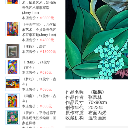
术，抽象艺术，冷抽象
当代艺术家李家瑞
(Jerry Lee)
本店售价：
￥9800元
《平面空间》，几何抽
象艺术，冷抽象当代艺
术家李家瑞(Jerry Lee)
本店售价：
￥4800元
《溪边》，高虹
本店售价：
￥18000元
《RMB》，张俊华
（古今）
本店售价：
￥680元
《梦幻》，张俊华（古
今）
本店售价：
￥680元
作品名称：《
硕果
》
《闺蜜》，张俊华（古
作品作者：张风林
今）
作品尺寸：70x90cm
本店售价：
￥680元
创作年代：2023年
原作材质：布面丙烯
《唐梦》，平涂超扁平
收藏机构：温钦画廊
风格现代艺术绘画，画
家张风林