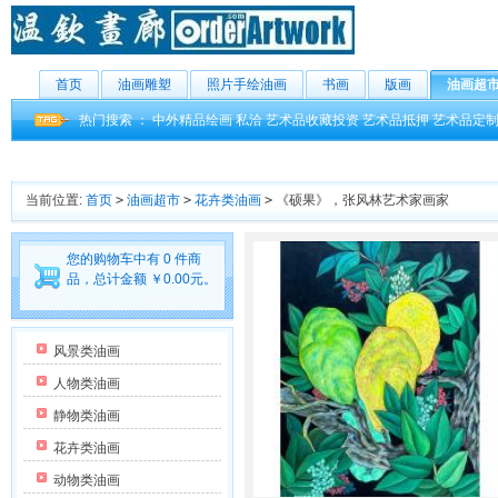
首页
油画雕塑
照片手绘油画
书画
版画
油画超
热门搜索 ：
中外精品绘画
私洽
艺术品收藏投资
艺术品抵押
艺术品定
当前位置:
首页
>
油画超市
>
花卉类油画
>
《硕果》，张风林艺术家画家
您的购物车中有 0 件商
品，总计金额 ￥0.00元。
风景类油画
人物类油画
静物类油画
花卉类油画
动物类油画