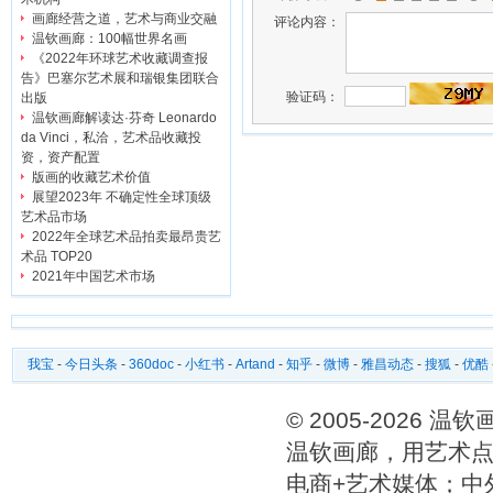
画廊经营之道，艺术与商业交融
评论内容：
温钦画廊：100幅世界名画
《2022年环球艺术收藏调查报
告》巴塞尔艺术展和瑞银集团联合
验证码：
出版
温钦画廊解读达·芬奇 Leonardo
da Vinci，私洽，艺术品收藏投
资，资产配置
版画的收藏艺术价值
展望2023年 不确定性全球顶级
艺术品市场
2022年全球艺术品拍卖最昂贵艺
术品 TOP20
2021年中国艺术市场
我宝
-
今日头条
-
360doc
-
小红书
-
Artand
-
知乎
-
微博
-
雅昌动态
-
搜狐
-
优酷
© 2005-2026 
温钦画廊，用艺术点
电商+艺术媒体；中