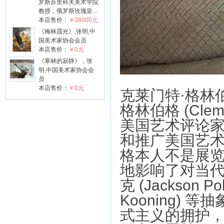
罗斯苏里科夫美术学院
教授，俄罗斯玫瑰皇...
本店售价：
￥38000元
《梅林霞光》,张明,中
国美术家协会会员
本店售价：
￥0元
《寒林的寂静》，张
明,中国美术家协会会
员
本店售价：
￥0元
克莱门特·格林伯格 
格林伯格 (Clem
美国艺术评论
和推广美国艺
格本人不是展
地影响了对当代
克 (Jackson P
Kooning)
式主义的拥护