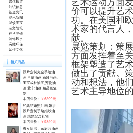
艺术运动方面
媒体报道
知识信息
价可以提升艺
基金资讯
功。在美国和
资讯新闻
温钦宝宝
术家的代言人
杂文随笔
神学灵修
献。
装饰风水
展览策划：策
炭雕环保
紫檀文化
方面发挥着至
框架塑造了艺
相关商品
做出了贡献。
照片定制完全手绘油
画,肖像油画,婚纱油画,
动和想法，他
宝宝成长油画,宠物油
艺术主导地位
画,爱车油画,精品画复
制
本店售价：
￥6800元
经典结婚照油画,婚纱
照片定制手绘婚纱油
画,结婚纪念礼物
本店售价：
￥9850元
母女情深，家庭照油画