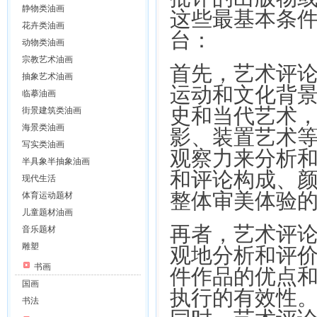
静物类油画
这些最基本条
花卉类油画
台：
动物类油画
宗教艺术油画
首先，艺术评
抽象艺术油画
运动和文化背景
临摹油画
史和当代艺术
街景建筑类油画
海景类油画
影、装置艺术
写实类油画
观察力来分析和
半具象半抽象油画
和评论构成、
现代生活
整体审美体验
体育运动题材
儿童题材油画
再者，艺术评
音乐题材
雕塑
观地分析和评价
书画
件作品的优点
国画
执行的有效性
书法