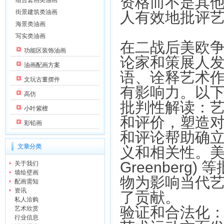
资格而不是其
组合套画类油画
街景建筑类油画
人有效地批评
海景类油画
写实类油画
在二战后美欧
功能区装饰油画
论家和策展人
油画配画方案
语、诠释艺术
文玩古董摆件
有影响力。以
高仿
批判性解读：
小叶紫檀
和评价，塑造
彩铅画
和评论帮助确
文章分类
义和相关性。美国
Greenber
关于我们
墙绘壁画
物为影响当代
配画需知
资讯
了贡献。
私人洽购
验证和合法化
艺术欣赏
行业信息