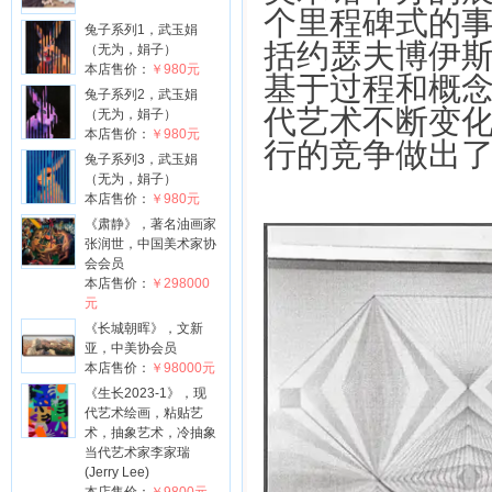
个里程碑式的
兔子系列1，武玉娟
括约瑟夫博伊
（无为，娟子）
本店售价：
￥980元
基于过程和概
兔子系列2，武玉娟
代艺术不断变
（无为，娟子）
本店售价：
￥980元
行的竞争做出
兔子系列3，武玉娟
（无为，娟子）
本店售价：
￥980元
《肃静》，著名油画家
张润世，中国美术家协
会会员
本店售价：
￥298000
元
《长城朝晖》，文新
亚，中美协会员
本店售价：
￥98000元
《生长2023-1》，现
代艺术绘画，粘贴艺
术，抽象艺术，冷抽象
当代艺术家李家瑞
(Jerry Lee)