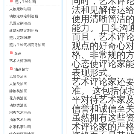
同时，艺术评
照片手绘油画
法和见解传达给
人物定制油画
使用清晰简洁
动物宠物定制油画
风景定制油画
能力。 口头沟
建筑别墅定制油画
而且，艺术评
照片定制雕塑
观点的好奇心对
照片手绘高档商务油画
格、非常规的方
版画
心态使评论家
艺术大师版画
油画超市
表现形式。
风景类油画
艺术评论家还
人物类油画
准。 这包括保
静物类油画
平对待艺术家及
花卉类油画
动物类油画
信誉和诚信至
宗教艺术油画
虽然拥有这些
抽象艺术油画
术评论家的严
名家临摹油画