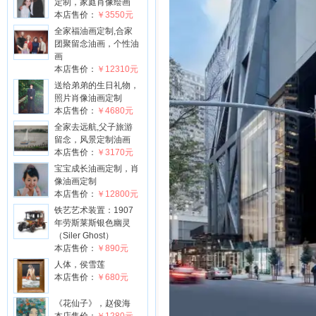
定制，家庭肖像绘画
本店售价：
￥3550元
全家福油画定制,合家
团聚留念油画，个性油
画
本店售价：
￥12310元
送给弟弟的生日礼物，
照片肖像油画定制
本店售价：
￥4680元
全家去远航,父子旅游
留念，风景定制油画
本店售价：
￥3170元
宝宝成长油画定制，肖
像油画定制
本店售价：
￥12800元
铁艺艺术装置：1907
年劳斯莱斯银色幽灵
（Siler Ghost）
本店售价：
￥890元
人体，侯雪莲
本店售价：
￥680元
《花仙子》，赵俊海