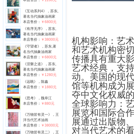
本店售价：
￥1280元
《互动系列4》，苏东,
著名当代抽象油画家
本店售价：
￥6800元
《有序无序》，苏东,
著名当代抽象油画家
机构影响：艺
本店售价：
￥38000元
《守望者》，苏东,著
和艺术机构密
名当代抽象油画家
传播具有重大
本店售价：
￥6800元
《涅磐之道》，苏东,
艺术经典，支
著名当代抽象油画家
动。美国的现代
本店售价：
￥1280元
《远眺》，陈鑫
馆等机构成为
本店售价：
￥1880元
夺中文化权威
《思考》，魏阜江
全球影响力：
本店售价：
￥880元
展览和国际合
《万物皆有灵一》，王
展通过出版物
洋当代艺术油画
本店售价：
￥38000元
对当代艺术的
《万物皆有灵二》，王