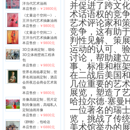
并促进了跨文
洋当代艺术油画
本店售价：
￥19800元
术话语权的竞
《丈量这个空间一》，
艺术评论家和
王洋当代艺术抽象油画
本店售价：
￥9800元
竞争，这有助
《丈量这个空间二》，
判性见解、策
王洋当代艺术抽象油画
本店售价：
￥9800元
运动的认可、
3D立体画定制，墙绘
3D立体画壁画工程承
讨论，帮助建
包
事、标准和框
本店售价：
￥9800元
世界名画临摹定制，世
在二战后美国
界名画油画定制，酒店
几位重要的艺
会所夜总会商会艺术装
饰
展览，塑造了
本店售价：
￥9800元
哈拉尔德·塞曼Ha
肖像高级定制，照片定
制肖像油画，高端私人
一位著名的瑞
定制油画肖像
本店售价：
￥9800元
览，挑战了传
《静物》，包哈达
美术馆举办的展览
本店售价：
￥6880元