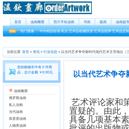
首页
油画雕塑
照片手绘油画
书画
版画
油画超
热门搜索 ：
中外精品绘画
私洽
艺术品收藏投资
艺术品抵押
艺术品定
当前位置:
首页
>
资讯
>
行业信息
>
以当代艺术争夺新时代现代艺术主导地位（三
您的购物车中有 0 件商
以当代艺术争夺
品，总计金额 ￥0.00元。
油画雕塑
俄罗斯油画
艺术评论家和
私人洽购
置疑的。由此
当代油画
具备几项基本素
风景类油画
批评的出版物
人物类油画