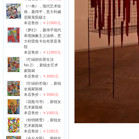
《一角》，现代艺术绘
画，聂伟平，意大利威
尼斯美院硕士
本店售价：
￥12980元
《梦幻》，聂伟平现代
表现抽象主义油画，意
大利雷焦卡拉布里亚美
院
本店售价：
￥12980元
《忙碌的街景生活
No.2》，新锐女艺术
家陈斌
本店售价：
￥3980元
《忙碌的市场》，新锐
女画家陈斌
本店售价：
￥3980元
《花瓶与书》，新锐女
艺术家陈斌
本店售价：
￥1980元
《铃铛晴雪》，新锐女
艺术家陈斌
本店售价：
￥1280元
《金台夕照》，新锐女