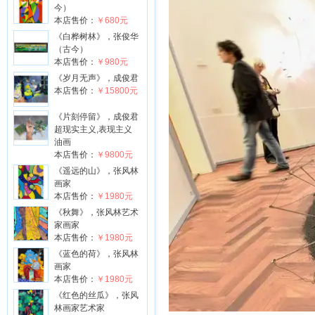
今）
本店售价：
￥680元
《白桦树林》，张俊华
（古今）
本店售价：
￥980元
《岁月无声》，成俊君
本店售价：
￥15800元
《片刻停留》，成俊君
超现实主义,表现主义
油画
本店售价：
￥9800元
《遥远的山》，张风林
画家
本店售价：
￥1980元
《秋舞》，张风林艺术
家画家
本店售价：
￥1980元
《蓝色的荷》，张风林
画家
本店售价：
￥1980元
《红色的丝瓜》，张风
林画家艺术家